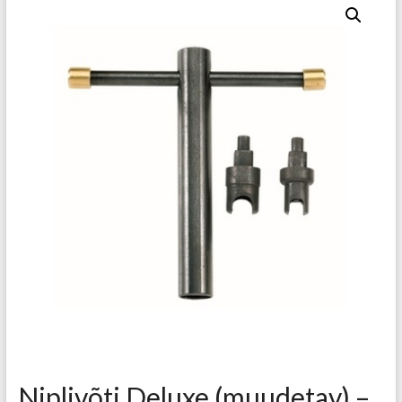
Niplivõti Deluxe (muudetav) –