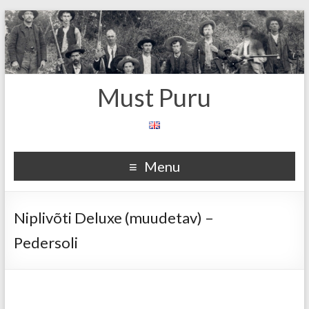
Must Puru
Menu
Niplivõti Deluxe (muudetav) –
Pedersoli