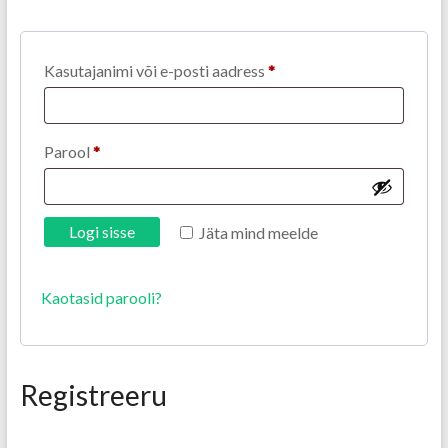
Kasutajanimi või e-posti aadress
*
Parool
*
Logi sisse
Jäta mind meelde
Kaotasid parooli?
Registreeru