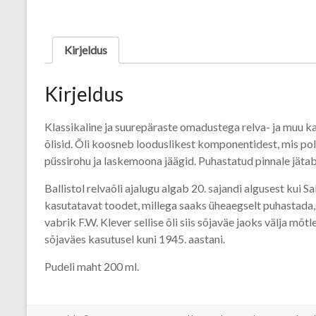
Kirjeldus
Kirjeldus
Klassikaline ja suurepäraste omadustega relva- ja muu k
õlisid. Õli koosneb looduslikest komponentidest, mis po
püssirohu ja laskemoona jäägid. Puhastatud pinnale jätab 
Ballistol relvaõli ajalugu algab 20. sajandi algusest kui S
kasutatavat toodet, millega saaks üheaegselt puhastada,
vabrik F.W. Klever sellise õli siis sõjaväe jaoks välja mõtl
sõjaväes kasutusel kuni 1945. aastani.
Pudeli maht 200 ml.