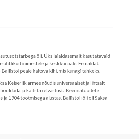
asutusotstarbega õli. Üks laialdasemalt kasutatavaid
le ohtlikud inimestele ja keskkonnale. Eemaldab
Ballistol peale kaitsva kihi, mis kunagi tahkeks.
aksa Keiserlik armee nõudis universaalset ja lihtsalt
 hooldada ja kaitsta relvastust. Keemiatoodete
es ja 1904 tootmisega alustas. Ballistoli õli oli Saksa