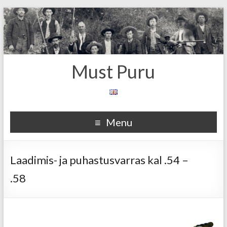
Must Puru
Menu
Laadimis- ja puhastusvarras kal .54 –
.58