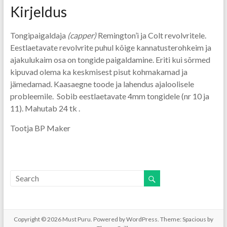
Kirjeldus
Tongipaigaldaja
(capper)
Remington’i ja Colt revolvritele.
Eestlaetavate revolvrite puhul kõige kannatusterohkeim ja
ajakulukaim osa on tongide paigaldamine. Eriti kui sõrmed
kipuvad olema ka keskmisest pisut kohmakamad ja
jämedamad. Kaasaegne toode ja lahendus ajaloolisele
probleemile. Sobib eestlaetavate 4mm tongidele (nr 10 ja
11). Mahutab 24 tk .
Tootja BP Maker
Copyright © 2026
Must Puru
. Powered by
WordPress
. Theme: Spacious by