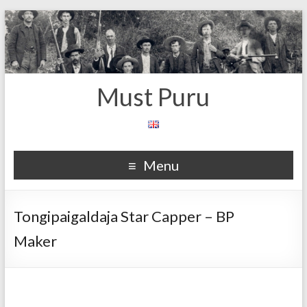
Must Puru
Menu
Tongipaigaldaja Star Capper – BP
Maker