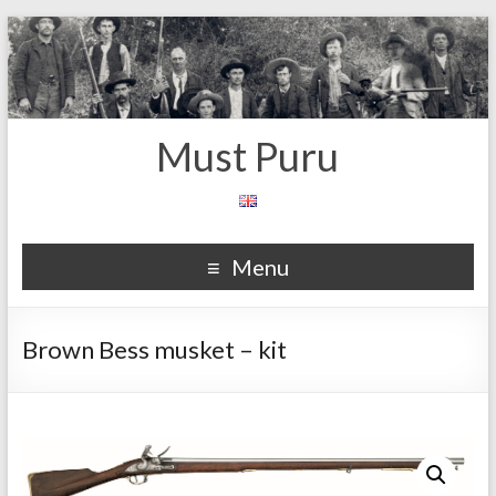
Must Puru
Menu
Brown Bess musket – kit