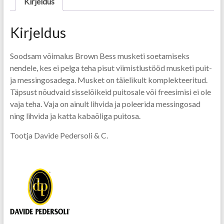
Kirjeldus
Kirjeldus
Soodsam võimalus Brown Bess musketi soetamiseks
nendele, kes ei pelga teha pisut viimistlustööd musketi puit-
ja messingosadega. Musket on täielikult komplekteeritud.
Täpsust nõudvaid sisselõikeid puitosale või freesimisi ei ole
vaja teha. Vaja on ainult lihvida ja poleerida messingosad
ning lihvida ja katta kabaõliga puitosa.
Tootja Davide Pedersoli & C.