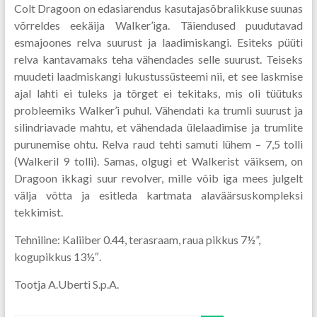
Colt Dragoon on edasiarendus kasutajasõbralikkuse suunas
võrreldes eekäija Walker’iga. Täiendused puudutavad
esmajoones relva suurust ja laadimiskangi. Esiteks püüti
relva kantavamaks teha vähendades selle suurust. Teiseks
muudeti laadmiskangi lukustussüsteemi nii, et see laskmise
ajal lahti ei tuleks ja tõrget ei tekitaks, mis oli tüütuks
probleemiks Walker’i puhul. Vähendati ka trumli suurust ja
silindriavade mahtu, et vähendada ülelaadimise ja trumlite
purunemise ohtu. Relva raud tehti samuti lühem – 7,5 tolli
(Walkeril 9 tolli). Samas, olgugi et Walkerist väiksem, on
Dragoon ikkagi suur revolver, mille võib iga mees julgelt
välja võtta ja esitleda kartmata alaväärsuskompleksi
tekkimist.
Tehniline: Kaliiber 0.44, terasraam, raua pikkus 7½”,
kogupikkus 13½″.
Tootja A.Uberti S.p.A.