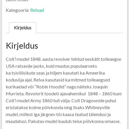
Kategooria:
Relvad
Kirjeldus
Kirjeldus
Colt’i mudel 1848. aasta revolver tehtud eeskätt tolleaegse
USA ratsaväe jaoks, kuid muutus populaarseks
ka tsiviilisikute seas ja hiljem kasutati ka Ameerika
kodusõja ajal. Relva kasutasid ka mitmed tolleaegsed
kurikaelad või “Robin Hoodid” nagu näiteks Joaquin
Murrieta. Revolvrit toodeti ajavahemikul 1848 – 1860 kuni
Colt’i mudel Army 1860 tuli välja. Colt Dragoonide puhul
eristatakse kolme põlvkonda ning lisaks Whitneyville
mudel, millest iga järgnev tõi kaasa teatud täiendusi ja
muudatusi. Pakutav mudel kuulub teise põlvkonna omasse.