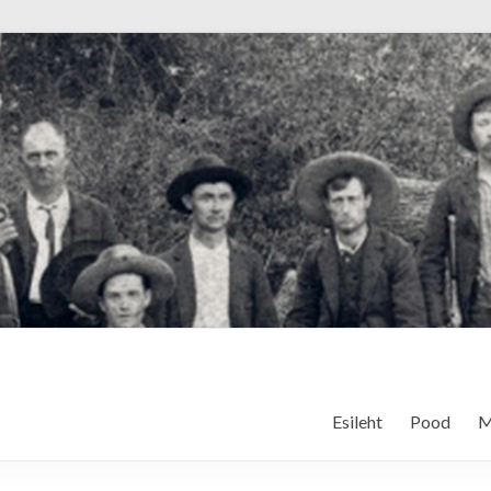
Esileht
Pood
M