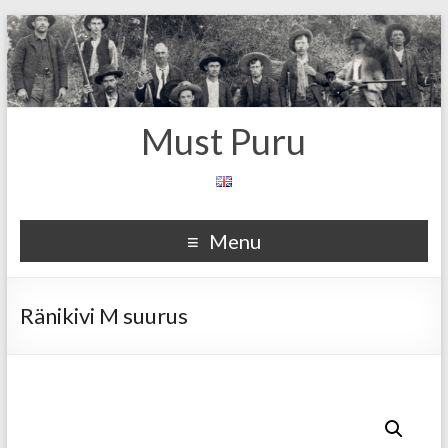
Must Puru
Menu
Ränikivi M suurus