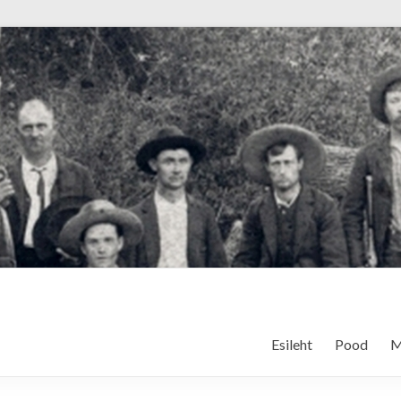
Esileht
Pood
M