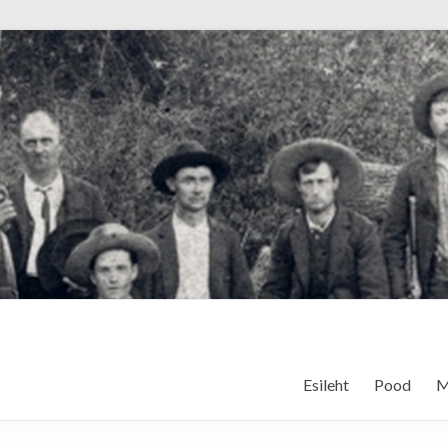
Esileht
Pood
M