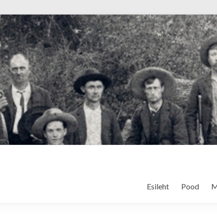
Esileht
Pood
M