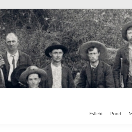
Esileht
Pood
M