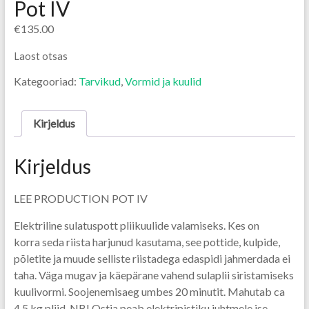
Pot IV
€
135.00
Laost otsas
Kategooriad:
Tarvikud
,
Vormid ja kuulid
Kirjeldus
Kirjeldus
LEE PRODUCTION POT IV
Elektriline sulatuspott pliikuulide valamiseks. Kes on
korra seda riista harjunud kasutama, see pottide, kulpide,
põletite ja muude selliste riistadega edaspidi jahmerdada ei
taha. Väga mugav ja käepärane vahend sulaplii siristamiseks
kuulivormi. Soojenemisaeg umbes 20 minutit. Mahutab ca
4,5 kg pliid. NB! Ostja peab elektripistiku juhtmele ise