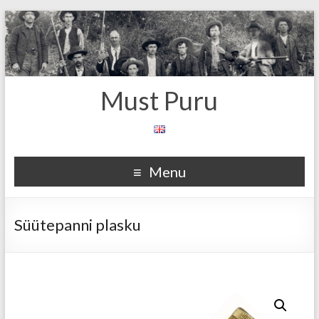
Must Puru
Menu
Süütepanni plasku