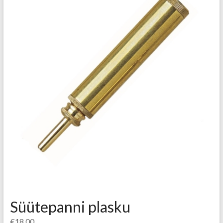
Süütepanni plasku
€
18.00