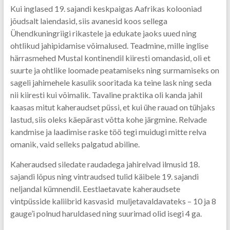
Kui inglased 19. sajandi keskpaigas Aafrikas kolooniad
jõudsalt laiendasid, siis avanesid koos sellega
Ühendkuningriigi rikastele ja edukate jaoks uued ning
ohtlikud jahipidamise võimalused. Teadmine, mille inglise
härrasmehed Mustal kontinendil kiiresti omandasid, oli et
suurte ja ohtlike loomade peatamiseks ning surmamiseks on
sageli jahimehele kasulik sooritada ka teine lask ning seda
nii kiiresti kui võimalik. Tavaline praktika oli kanda jahil
kaasas mitut kaheraudset püssi, et kui ühe rauad on tühjaks
lastud, siis oleks käepärast võtta kohe järgmine. Relvade
kandmise ja laadimise raske töö tegi muidugi mitte relva
omanik, vaid selleks palgatud abiline.
Kaheraudsed siledate raudadega jahirelvad ilmusid 18.
sajandi lõpus ning vintraudsed tulid käibele 19. sajandi
neljandal kümnendil. Eestlaetavate kaheraudsete
vintpüsside kaliibrid kasvasid muljetavaldavateks – 10 ja 8
gauge’i polnud haruldased ning suurimad olid isegi 4 ga.