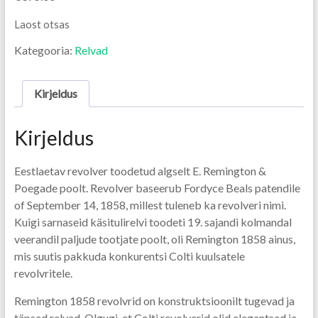
Laost otsas
Kategooria:
Relvad
Kirjeldus
Kirjeldus
Eestlaetav revolver toodetud algselt E. Remington &
Poegade poolt. Revolver baseerub Fordyce Beals patendile
of September 14, 1858, millest tuleneb ka revolveri nimi.
Kuigi sarnaseid käsitulirelvi toodeti 19. sajandi kolmandal
veerandil paljude tootjate poolt, oli Remington 1858 ainus,
mis suutis pakkuda konkurentsi Colti kuulsatele
revolvritele.
Remington 1858 revolvrid on konstruktsioonilt tugevad ja
täpsed relvad. Olgugi, et Colti revolverid olid elegantsed ja