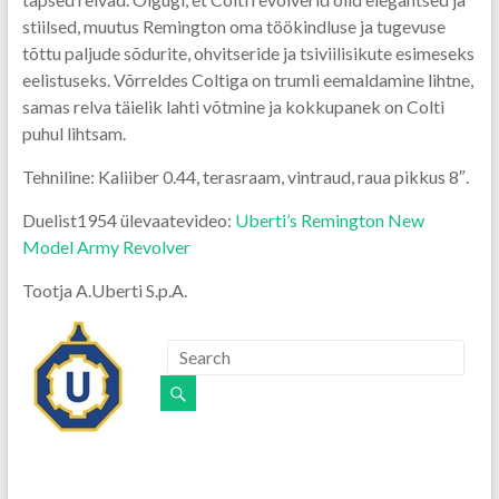
stiilsed, muutus Remington oma töökindluse ja tugevuse
tõttu paljude sõdurite, ohvitseride ja tsiviilisikute esimeseks
eelistuseks. Võrreldes Coltiga on trumli eemaldamine lihtne,
samas relva täielik lahti võtmine ja kokkupanek on Colti
puhul lihtsam.
Tehniline: Kaliiber 0.44, terasraam, vintraud, raua pikkus 8″.
Duelist1954 ülevaatevideo:
Uberti’s Remington New
Model Army Revolver
Tootja A.Uberti S.p.A.