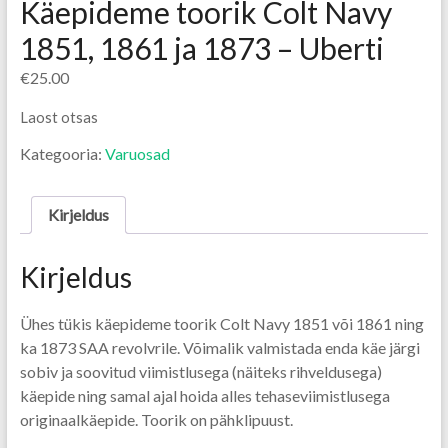
Käepideme toorik Colt Navy
1851, 1861 ja 1873 – Uberti
€
25.00
Laost otsas
Kategooria:
Varuosad
Kirjeldus
Kirjeldus
Ühes tükis käepideme toorik Colt Navy 1851 või 1861 ning
ka 1873 SAA revolvrile. Võimalik valmistada enda käe järgi
sobiv ja soovitud viimistlusega (näiteks rihveldusega)
käepide ning samal ajal hoida alles tehaseviimistlusega
originaalkäepide. Toorik on pähklipuust.