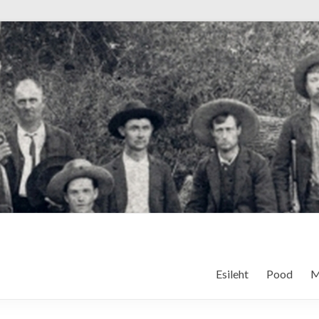
Esileht
Pood
M