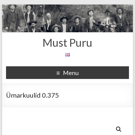
Must Puru
Menu
Ümarkuulid 0.375