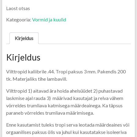
Laost otsas
Kategooria:
Vormid ja kuulid
Kirjeldus
Kirjeldus
Vilttropid kaliibrile .44. Tropi paksus 3 mm. Pakendis 200
tk. Materjaliks tihe lambavill.
Vilttropid 1) aitavad ära hoida ahelsüüdet 2) puhastavad
laskmise ajal rauda 3) määrivad kasutajat ja relva vähem
võrreldes trumliava katmisega määrdeainega. Ka täpsus
paraneb võrreldes trumliava määrimisega.
Enne kasutamist tuleks tropi serva leotada määrdeaines või
orgaanilises paksus õlis va juhul kui kasutatakse isoleeriva