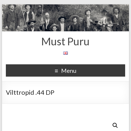
Must Puru
Menu
Vilttropid .44 DP